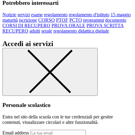
Potrebbero interessarti
Notizie
servizi
esame
regolamento
regolamento d'istituto
15 maggio
maturità
iscrizione
CORSO
PTOF
PCTO
programmi
documento
CORSI DI RECUPERO
PROVA ORALE
PROVA SCRITTA
RECUPERO
adulti
serale
regolamento didattica digitale
Accedi ai servizi
Personale scolastico
Entra nel sito della scuola con le tue credenziali per gestire
contenuti, visualizzare circolari e altre funzionalità.
Email address