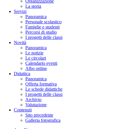
Organizzazione
La storia
Servizi
Panoramica
Personale scolastico
Famiglie e studenti
Percorsi di studio
I progetti delle classi
Novità
Panoramica
Le notizie
Le circolari
Calendario eventi
Albo online
Didattica
Panoramica
Offerta formativa
Le schede didattiche
I progetti delle classi
Archivio
Valutazione
Contenuti
Sito precedente
Galleria fotografica