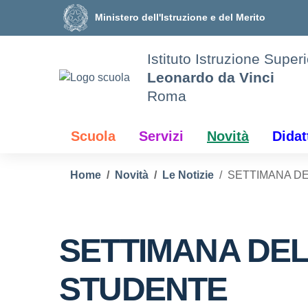
Vai ai contenuti
Vai al menu di navigazione
Vai al footer
Ministero dell'Istruzione e del Merito
Istituto Istruzione Super
Leonardo da Vinci
Roma
Scuola
Servizi
Novità
Didat
Home
Novità
Le Notizie
SETTIMANA D
SETTIMANA DE
STUDENTE