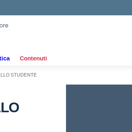
iore
tica
Contenuti
ELLO STUDENTE
LLO