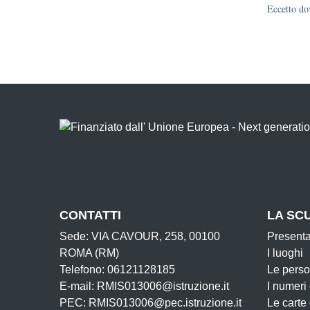
Eccetto dov
CONTATTI
LA SC
Sede: VIA CAVOUR, 258, 00100
Present
ROMA (RM)
I luoghi
Telefono: 06121128185
Le pers
E-mail: RMIS013006@istruzione.it
I numeri
PEC: RMIS013006@pec.istruzione.it
Le carte