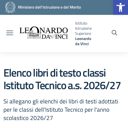
Op
Vai ai contenuti
Vai al menu di navigazione
Vai al footer
Ministero dell'Istruzione e del Merito
Istituto
Istruzione
Superiore
Leonardo
da Vinci
Elenco libri di testo classi
Istituto Tecnico a.s. 2026/27
Si allegano gli elenchi dei libri di testi adottati
per le classi dell'Istituto Tecnico per l'anno
scolastico 2026/27