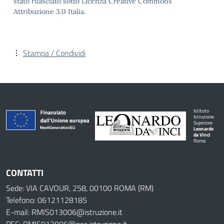
stato rilasciato sotto Licenza Creative Commons
Attribuzione 3.0 Italia.
Stampa / Condividi
Istituto
Istruzione
Superiore
Leonardo
da Vinci
Roma
CONTATTI
Sede: VIA CAVOUR, 258, 00100 ROMA (RM)
Telefono: 06121128185
E-mail: RMIS013006@istruzione.it