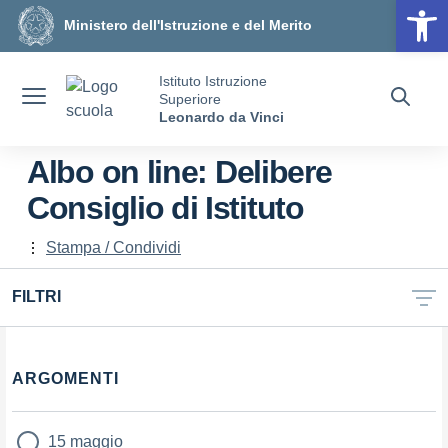
Op
Vai ai contenuti
Vai al menu di navigazione
Vai al footer
Ministero dell'Istruzione e del Merito
Istituto Istruzione
Superiore
Leonardo da Vinci
Albo on line:
Delibere
Consiglio di Istituto
Stampa / Condividi
FILTRI
ARGOMENTI
15 maggio