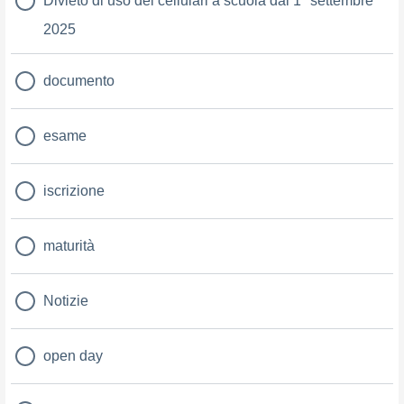
Divieto di uso dei cellulari a scuola dal 1° settembre
2025
documento
esame
iscrizione
maturità
Notizie
open day