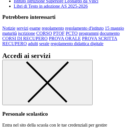
Istituto Istruzione Superiore Leonardo da Vinci
Libri di Testo in adozione AS 2025-2026
Potrebbero interessarti
Notizie
servizi
esame
regolamento
regolamento d'istituto
15 maggio
maturità
iscrizione
CORSO
PTOF
PCTO
programmi
documento
CORSI DI RECUPERO
PROVA ORALE
PROVA SCRITTA
RECUPERO
adulti
serale
regolamento didattica digitale
Accedi ai servizi
Personale scolastico
Entra nel sito della scuola con le tue credenziali per gestire