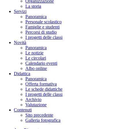
Organizzazione
La storia
Servizi
Panoramica
Personale scolastico
Famiglie e studenti
Percorsi di studio
I progetti delle classi
Novità
Panoramica
Le notizie
Le circolari
Calendario eventi
Albo online
Didattica
Panoramica
Offerta formativa
Le schede didattiche
I progetti delle classi
Archivio
Valutazione
Contenuti
Sito precedente
Galleria fotografica