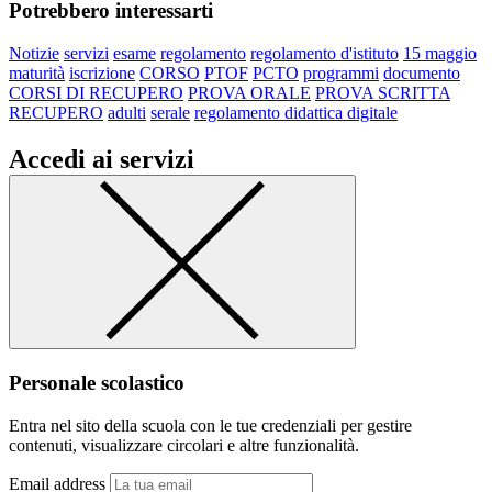
Potrebbero interessarti
Notizie
servizi
esame
regolamento
regolamento d'istituto
15 maggio
maturità
iscrizione
CORSO
PTOF
PCTO
programmi
documento
CORSI DI RECUPERO
PROVA ORALE
PROVA SCRITTA
RECUPERO
adulti
serale
regolamento didattica digitale
Accedi ai servizi
Personale scolastico
Entra nel sito della scuola con le tue credenziali per gestire
contenuti, visualizzare circolari e altre funzionalità.
Email address