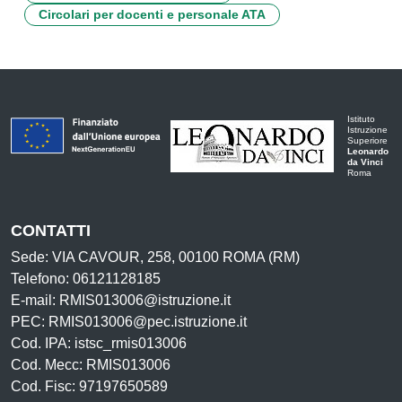
Circolari per docenti e personale ATA
Istituto
Istruzione
Superiore
Leonardo
da Vinci
Roma
CONTATTI
Sede: VIA CAVOUR, 258, 00100 ROMA (RM)
Telefono: 06121128185
E-mail: RMIS013006@istruzione.it
PEC: RMIS013006@pec.istruzione.it
Cod. IPA: istsc_rmis013006
Cod. Mecc: RMIS013006
Cod. Fisc: 97197650589