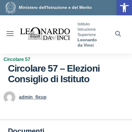
Op
Vai ai contenuti
Vai al menu di navigazione
Vai al footer
Ministero dell'Istruzione e del Merito
Istituto
Istruzione
Superiore
Leonardo
da Vinci
Circolare 57
Circolare 57 – Elezioni
Consiglio di Istituto
admin_fixup
Documenti