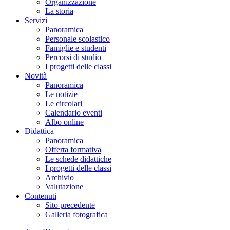
Organizzazione
La storia
Servizi
Panoramica
Personale scolastico
Famiglie e studenti
Percorsi di studio
I progetti delle classi
Novità
Panoramica
Le notizie
Le circolari
Calendario eventi
Albo online
Didattica
Panoramica
Offerta formativa
Le schede didattiche
I progetti delle classi
Archivio
Valutazione
Contenuti
Sito precedente
Galleria fotografica