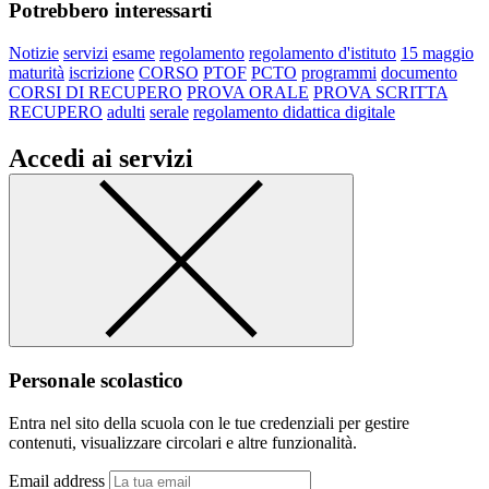
Potrebbero interessarti
Notizie
servizi
esame
regolamento
regolamento d'istituto
15 maggio
maturità
iscrizione
CORSO
PTOF
PCTO
programmi
documento
CORSI DI RECUPERO
PROVA ORALE
PROVA SCRITTA
RECUPERO
adulti
serale
regolamento didattica digitale
Accedi ai servizi
Personale scolastico
Entra nel sito della scuola con le tue credenziali per gestire
contenuti, visualizzare circolari e altre funzionalità.
Email address