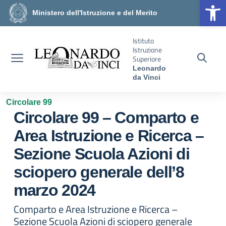
Op
Vai ai contenuti
Vai al menu di navigazione
Vai al footer
Ministero dell'Istruzione e del Merito
Istituto
Istruzione
Superiore
Leonardo
da Vinci
Circolare 99
Circolare 99 – Comparto e
Area Istruzione e Ricerca –
Sezione Scuola Azioni di
sciopero generale dell’8
marzo 2024
Comparto e Area Istruzione e Ricerca –
Sezione Scuola Azioni di sciopero generale