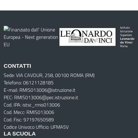
Istituto
Istruzione
Superiore
Leonardo
da Vinci
Roma
CONTATTI
Sede: VIA CAVOUR, 258, 00100 ROMA (RM)
Telefono: 06121128185
E-mail: RMIS013006@istruzione.it
PEC: RMIS013006@pec.istruzione.it
Cod. IPA: istsc_rmis013006
Cod. Mecc: RMIS013006
Cod. Fisc: 97197650589
Codice Univoco Ufficio: UFMA5V
LA SCUOLA