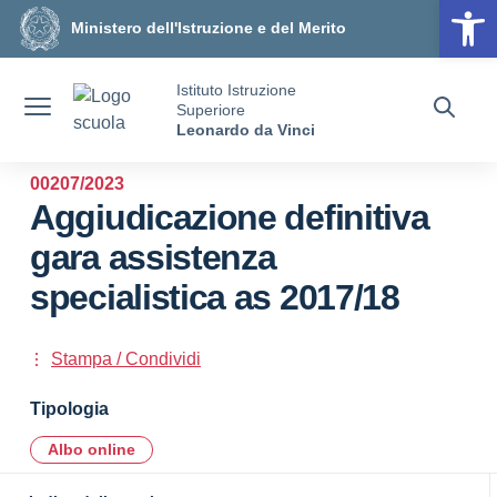
Op
Vai ai contenuti
Vai al menu di navigazione
Vai al footer
Ministero dell'Istruzione e del Merito
Istituto Istruzione
Superiore
Leonardo da Vinci
00207/2023
Aggiudicazione definitiva
gara assistenza
specialistica as 2017/18
Stampa / Condividi
Tipologia
Albo online