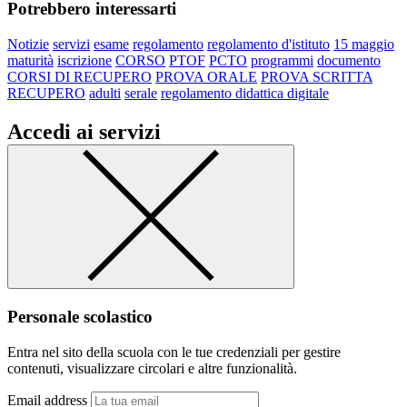
Potrebbero interessarti
Notizie
servizi
esame
regolamento
regolamento d'istituto
15 maggio
maturità
iscrizione
CORSO
PTOF
PCTO
programmi
documento
CORSI DI RECUPERO
PROVA ORALE
PROVA SCRITTA
RECUPERO
adulti
serale
regolamento didattica digitale
Accedi ai servizi
Personale scolastico
Entra nel sito della scuola con le tue credenziali per gestire
contenuti, visualizzare circolari e altre funzionalità.
Email address