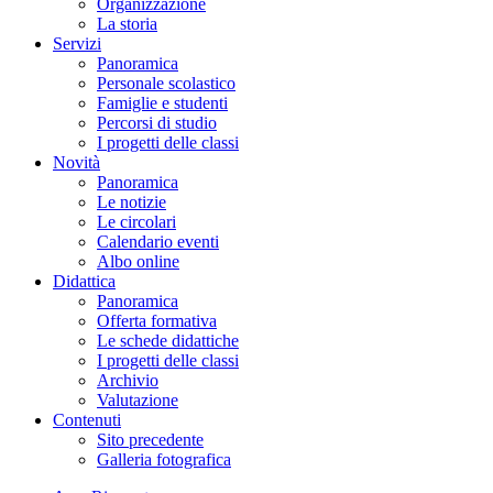
Organizzazione
La storia
Servizi
Panoramica
Personale scolastico
Famiglie e studenti
Percorsi di studio
I progetti delle classi
Novità
Panoramica
Le notizie
Le circolari
Calendario eventi
Albo online
Didattica
Panoramica
Offerta formativa
Le schede didattiche
I progetti delle classi
Archivio
Valutazione
Contenuti
Sito precedente
Galleria fotografica