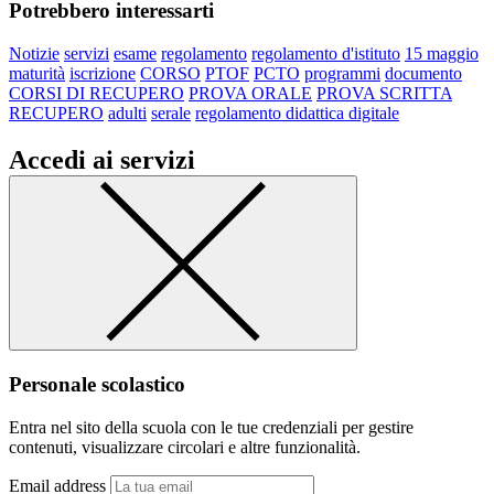
Potrebbero interessarti
Notizie
servizi
esame
regolamento
regolamento d'istituto
15 maggio
maturità
iscrizione
CORSO
PTOF
PCTO
programmi
documento
CORSI DI RECUPERO
PROVA ORALE
PROVA SCRITTA
RECUPERO
adulti
serale
regolamento didattica digitale
Accedi ai servizi
Personale scolastico
Entra nel sito della scuola con le tue credenziali per gestire
contenuti, visualizzare circolari e altre funzionalità.
Email address