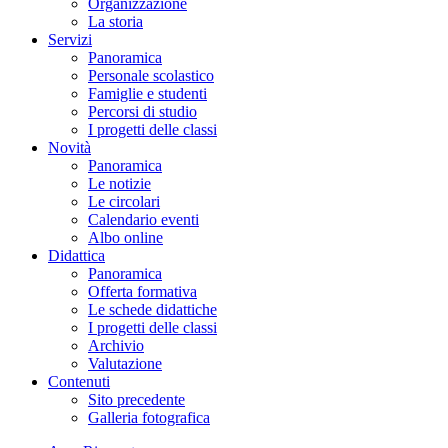
Organizzazione
La storia
Servizi
Panoramica
Personale scolastico
Famiglie e studenti
Percorsi di studio
I progetti delle classi
Novità
Panoramica
Le notizie
Le circolari
Calendario eventi
Albo online
Didattica
Panoramica
Offerta formativa
Le schede didattiche
I progetti delle classi
Archivio
Valutazione
Contenuti
Sito precedente
Galleria fotografica