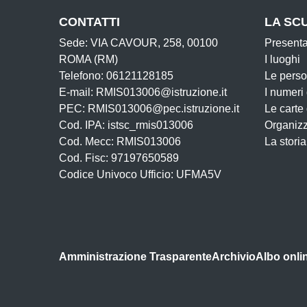
CONTATTI
LA SC
Sede: VIA CAVOUR, 258, 00100
Present
ROMA (RM)
I luoghi
Telefono: 06121128185
Le pers
E-mail: RMIS013006@istruzione.it
I numeri
PEC: RMIS013006@pec.istruzione.it
Le carte
Cod. IPA: istsc_rmis013006
Organiz
Cod. Mecc: RMIS013006
La storia
Cod. Fisc: 97197650589
Codice Univoco Ufficio: UFMA5V
Amministrazione Trasparente
Archivio
Albo onli