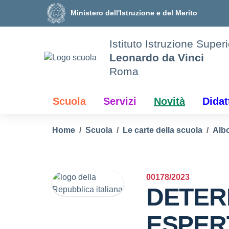
Vai ai contenuti
Vai al menu di navigazione
Vai al footer
Ministero dell'Istruzione e del Merito
Istituto Istruzione Super
Leonardo da Vinci
Roma
Scuola
Servizi
Novità
Didat
Home
Scuola
Le carte della scuola
Albo
00178/2023
DETER
ESPER