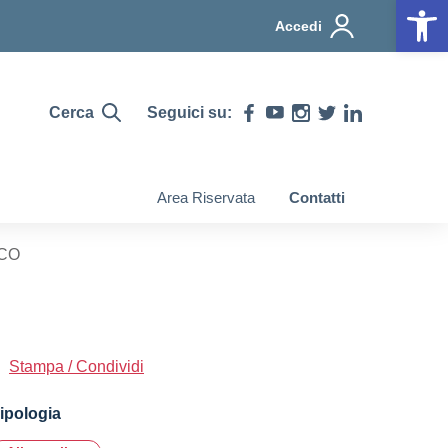
Op
Accedi
Cerca
Seguici su:
Area Riservata
Contatti
CO
Stampa / Condividi
ipologia