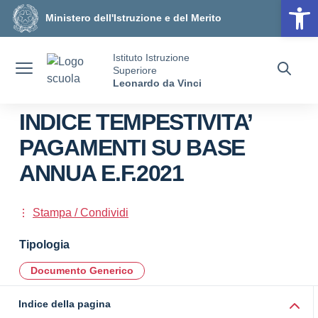
Op
Vai ai contenuti
Vai al menu di navigazione
Vai al footer
Ministero dell'Istruzione e del Merito
Istituto Istruzione
Superiore
Leonardo da Vinci
INDICE TEMPESTIVITA’
PAGAMENTI SU BASE
ANNUA E.F.2021
Stampa / Condividi
Tipologia
Documento Generico
Indice della pagina