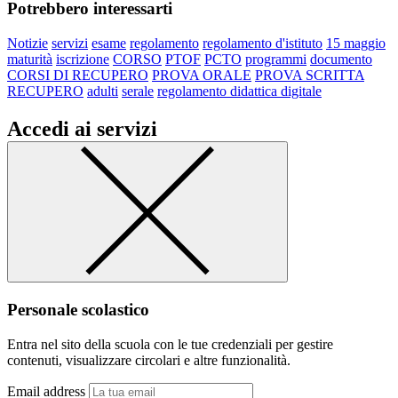
Potrebbero interessarti
Notizie
servizi
esame
regolamento
regolamento d'istituto
15 maggio
maturità
iscrizione
CORSO
PTOF
PCTO
programmi
documento
CORSI DI RECUPERO
PROVA ORALE
PROVA SCRITTA
RECUPERO
adulti
serale
regolamento didattica digitale
Accedi ai servizi
Personale scolastico
Entra nel sito della scuola con le tue credenziali per gestire
contenuti, visualizzare circolari e altre funzionalità.
Email address