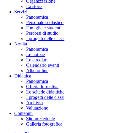
Organizzazione
La storia
Servizi
Panoramica
Personale scolastico
Famiglie e studenti
Percorsi di studio
I progetti delle classi
Novità
Panoramica
Le notizie
Le circolari
Calendario eventi
Albo online
Didattica
Panoramica
Offerta formativa
Le schede didattiche
I progetti delle classi
Archivio
Valutazione
Contenuti
Sito precedente
Galleria fotografica