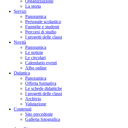
Organizzazione
La storia
Servizi
Panoramica
Personale scolastico
Famiglie e studenti
Percorsi di studio
I progetti delle classi
Novità
Panoramica
Le notizie
Le circolari
Calendario eventi
Albo online
Didattica
Panoramica
Offerta formativa
Le schede didattiche
I progetti delle classi
Archivio
Valutazione
Contenuti
Sito precedente
Galleria fotografica