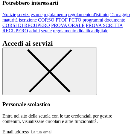
Potrebbero interessarti
Notizie
servizi
esame
regolamento
regolamento d'istituto
15 maggio
maturità
iscrizione
CORSO
PTOF
PCTO
programmi
documento
CORSI DI RECUPERO
PROVA ORALE
PROVA SCRITTA
RECUPERO
adulti
serale
regolamento didattica digitale
Accedi ai servizi
Personale scolastico
Entra nel sito della scuola con le tue credenziali per gestire
contenuti, visualizzare circolari e altre funzionalità.
Email address