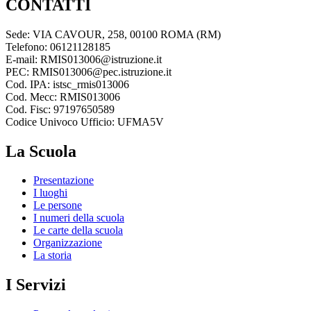
CONTATTI
Sede: VIA CAVOUR, 258, 00100 ROMA (RM)
Telefono: 06121128185
E-mail: RMIS013006@istruzione.it
PEC: RMIS013006@pec.istruzione.it
Cod. IPA: istsc_rmis013006
Cod. Mecc: RMIS013006
Cod. Fisc: 97197650589
Codice Univoco Ufficio: UFMA5V
La Scuola
Presentazione
I luoghi
Le persone
I numeri della scuola
Le carte della scuola
Organizzazione
La storia
I Servizi