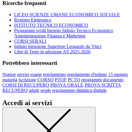
Ricerche frequenti
LICEO SCIENZE UMANE ECONOMICO SOCIALE
Registro Elettronico
ISTITUTO TECNICO ECONOMICO
Programmi svolti biennio Istituto Tecnico Economico
Amministrazione Finanza e Marketing
CORSI SERALI
Istituto Istruzione Superiore Leonardo da Vinci
Libri di Testo in adozione AS 2025-2026
Potrebbero interessarti
Notizie
servizi
esame
regolamento
regolamento d'istituto
15 maggio
maturità
iscrizione
CORSO
PTOF
PCTO
programmi
documento
CORSI DI RECUPERO
PROVA ORALE
PROVA SCRITTA
RECUPERO
adulti
serale
regolamento didattica digitale
Accedi ai servizi