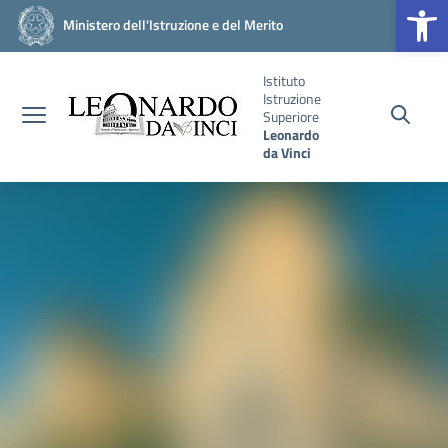
Op
Vai ai contenuti
Vai al menu di navigazione
Vai al footer
Ministero dell'Istruzione e del Merito
Istituto
Istruzione
Superiore
Leonardo
da Vinci