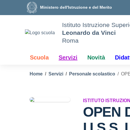
Vai ai contenuti
Vai al menu di navigazione
Vai al footer
Ministero dell'Istruzione e del Merito
Istituto Istruzione Super
Leonardo da Vinci
Roma
Scuola
Servizi
Novità
Didat
Home
Servizi
Personale scolastico
OPE
ISTITUTO ISTRUZIO
OPEN D
I.I.S.