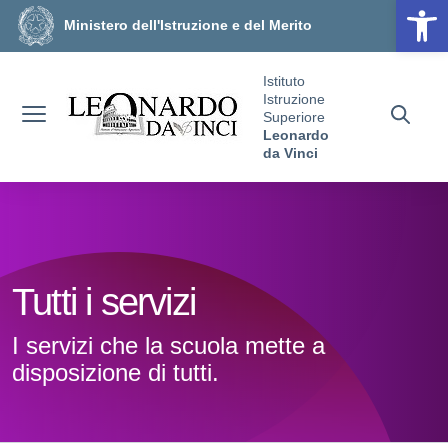
Op
Vai ai contenuti
Vai al menu di navigazione
Vai al footer
Ministero dell'Istruzione e del Merito
Istituto
Istruzione
Superiore
Leonardo
da Vinci
Tutti i servizi
I servizi che la scuola mette a
disposizione di tutti.