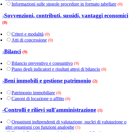
Informazioni sulle singole procedure in formato tabellare
(0)
-Sovvenzioni, contributi, sussidi, vantaggi economici
(0)
Criteri e modalità
(0)
Atti di concessione
(0)
-Bilanci
(9)
Bilancio preventivo e consuntivo
(9)
Piano degli indicatori e risultati attesi di bilancio
(0)
-Beni immobili e gestione patrimonio
(2)
Patrimonio immobiliare
(0)
Canoni di locazione o affitto
(0)
-Controlli e rilievi sull'amministrazione
(1)
Organismi indipendenti di valutazione, nuclei di valutazione o
altri organismi con funzioni analoghe
(1)