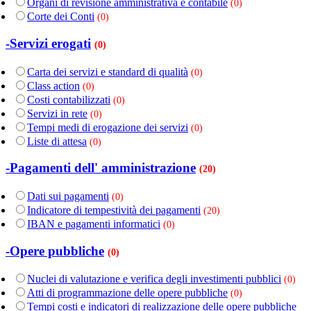
Organi di revisione amministrativa e contabile
(0)
Corte dei Conti
(0)
-Servizi erogati
(0)
Carta dei servizi e standard di qualità
(0)
Class action
(0)
Costi contabilizzati
(0)
Servizi in rete
(0)
Tempi medi di erogazione dei servizi
(0)
Liste di attesa
(0)
-Pagamenti dell' amministrazione
(20)
Dati sui pagamenti
(0)
Indicatore di tempestività dei pagamenti
(20)
IBAN e pagamenti informatici
(0)
-Opere pubbliche
(0)
Nuclei di valutazione e verifica degli investimenti pubblici
(0)
Atti di programmazione delle opere pubbliche
(0)
Tempi costi e indicatori di realizzazione delle opere pubbliche