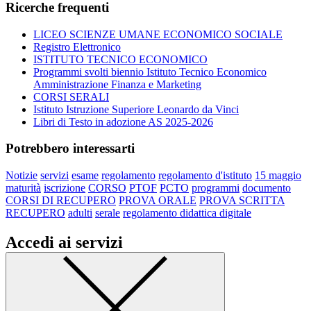
Ricerche frequenti
LICEO SCIENZE UMANE ECONOMICO SOCIALE
Registro Elettronico
ISTITUTO TECNICO ECONOMICO
Programmi svolti biennio Istituto Tecnico Economico
Amministrazione Finanza e Marketing
CORSI SERALI
Istituto Istruzione Superiore Leonardo da Vinci
Libri di Testo in adozione AS 2025-2026
Potrebbero interessarti
Notizie
servizi
esame
regolamento
regolamento d'istituto
15 maggio
maturità
iscrizione
CORSO
PTOF
PCTO
programmi
documento
CORSI DI RECUPERO
PROVA ORALE
PROVA SCRITTA
RECUPERO
adulti
serale
regolamento didattica digitale
Accedi ai servizi