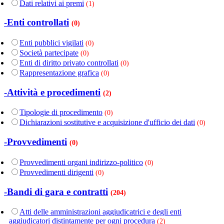
Dati relativi ai premi
(1)
-Enti controllati
(0)
Enti pubblici vigilati
(0)
Società partecipate
(0)
Enti di diritto privato controllati
(0)
Rappresentazione grafica
(0)
-Attività e procedimenti
(2)
Tipologie di procedimento
(0)
Dichiarazioni sostitutive e acquisizione d'ufficio dei dati
(0)
-Provvedimenti
(0)
Provvedimenti organi indirizzo-politico
(0)
Provvedimenti dirigenti
(0)
-Bandi di gara e contratti
(204)
Atti delle amministrazioni aggiudicatrici e degli enti
aggiudicatori distintamente per ogni procedura
(2)