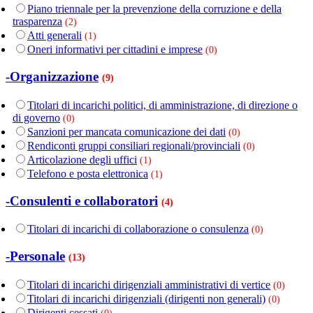
Piano triennale per la prevenzione della corruzione e della
trasparenza
(2)
Atti generali
(1)
Oneri informativi per cittadini e imprese
(0)
-Organizzazione
(9)
Titolari di incarichi politici, di amministrazione, di direzione o
di governo
(0)
Sanzioni per mancata comunicazione dei dati
(0)
Rendiconti gruppi consiliari regionali/provinciali
(0)
Articolazione degli uffici
(1)
Telefono e posta elettronica
(1)
-Consulenti e collaboratori
(4)
Titolari di incarichi di collaborazione o consulenza
(0)
-Personale
(13)
Titolari di incarichi dirigenziali amministrativi di vertice
(0)
Titolari di incarichi dirigenziali (dirigenti non generali)
(0)
Dirigenti cessati