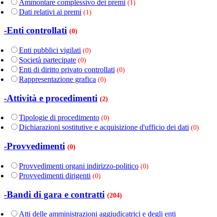
Ammontare complessivo dei premi
(1)
Dati relativi ai premi
(1)
-Enti controllati
(0)
Enti pubblici vigilati
(0)
Società partecipate
(0)
Enti di diritto privato controllati
(0)
Rappresentazione grafica
(0)
-Attività e procedimenti
(2)
Tipologie di procedimento
(0)
Dichiarazioni sostitutive e acquisizione d'ufficio dei dati
(0)
-Provvedimenti
(0)
Provvedimenti organi indirizzo-politico
(0)
Provvedimenti dirigenti
(0)
-Bandi di gara e contratti
(204)
Atti delle amministrazioni aggiudicatrici e degli enti