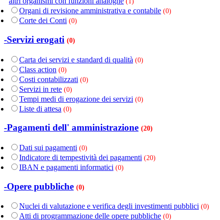
altri organismi con funzioni analoghe
(1)
Organi di revisione amministrativa e contabile
(0)
Corte dei Conti
(0)
-Servizi erogati
(0)
Carta dei servizi e standard di qualità
(0)
Class action
(0)
Costi contabilizzati
(0)
Servizi in rete
(0)
Tempi medi di erogazione dei servizi
(0)
Liste di attesa
(0)
-Pagamenti dell' amministrazione
(20)
Dati sui pagamenti
(0)
Indicatore di tempestività dei pagamenti
(20)
IBAN e pagamenti informatici
(0)
-Opere pubbliche
(0)
Nuclei di valutazione e verifica degli investimenti pubblici
(0)
Atti di programmazione delle opere pubbliche
(0)