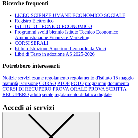
Ricerche frequenti
LICEO SCIENZE UMANE ECONOMICO SOCIALE
Registro Elettronico
ISTITUTO TECNICO ECONOMICO
Programmi svolti biennio Istituto Tecnico Economico
Amministrazione Finanza e Marketing
CORSI SERALI
Istituto Istruzione Superiore Leonardo da Vinci
Libri di Testo in adozione AS 2025-2026
Potrebbero interessarti
Notizie
servizi
esame
regolamento
regolamento d'istituto
15 maggio
maturità
iscrizione
CORSO
PTOF
PCTO
programmi
documento
CORSI DI RECUPERO
PROVA ORALE
PROVA SCRITTA
RECUPERO
adulti
serale
regolamento didattica digitale
Accedi ai servizi