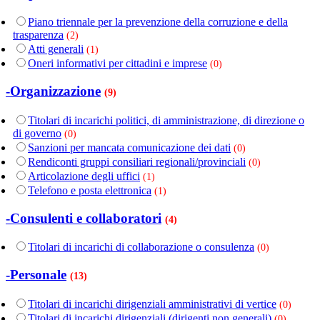
Piano triennale per la prevenzione della corruzione e della
trasparenza
(2)
Atti generali
(1)
Oneri informativi per cittadini e imprese
(0)
-Organizzazione
(9)
Titolari di incarichi politici, di amministrazione, di direzione o
di governo
(0)
Sanzioni per mancata comunicazione dei dati
(0)
Rendiconti gruppi consiliari regionali/provinciali
(0)
Articolazione degli uffici
(1)
Telefono e posta elettronica
(1)
-Consulenti e collaboratori
(4)
Titolari di incarichi di collaborazione o consulenza
(0)
-Personale
(13)
Titolari di incarichi dirigenziali amministrativi di vertice
(0)
Titolari di incarichi dirigenziali (dirigenti non generali)
(0)