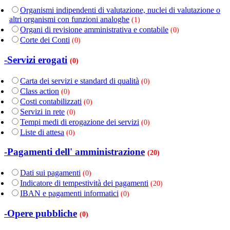
Organismi indipendenti di valutazione, nuclei di valutazione o
altri organismi con funzioni analoghe
(1)
Organi di revisione amministrativa e contabile
(0)
Corte dei Conti
(0)
-Servizi erogati
(0)
Carta dei servizi e standard di qualità
(0)
Class action
(0)
Costi contabilizzati
(0)
Servizi in rete
(0)
Tempi medi di erogazione dei servizi
(0)
Liste di attesa
(0)
-Pagamenti dell' amministrazione
(20)
Dati sui pagamenti
(0)
Indicatore di tempestività dei pagamenti
(20)
IBAN e pagamenti informatici
(0)
-Opere pubbliche
(0)