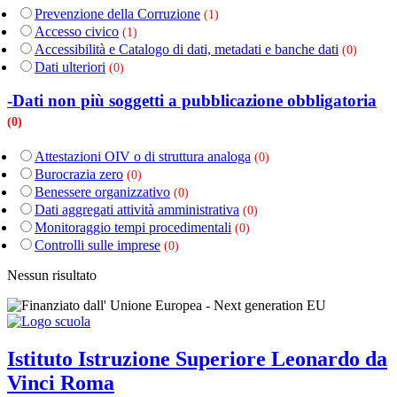
Prevenzione della Corruzione
(1)
Accesso civico
(1)
Accessibilità e Catalogo di dati, metadati e banche dati
(0)
Dati ulteriori
(0)
-Dati non più soggetti a pubblicazione obbligatoria
(0)
Attestazioni OIV o di struttura analoga
(0)
Burocrazia zero
(0)
Benessere organizzativo
(0)
Dati aggregati attività amministrativa
(0)
Monitoraggio tempi procedimentali
(0)
Controlli sulle imprese
(0)
Nessun risultato
Istituto Istruzione Superiore
Leonardo da
Vinci
Roma