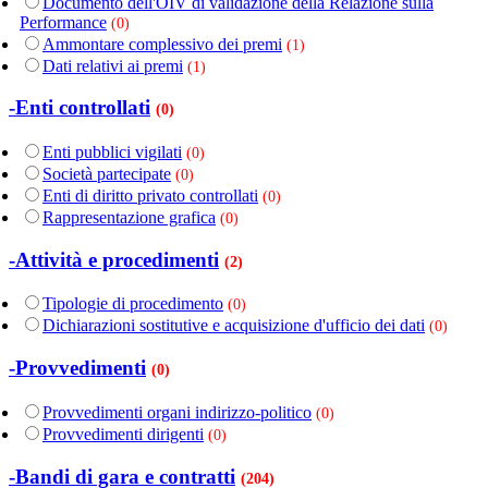
Documento dell'OIV di validazione della Relazione sulla
Performance
(0)
Ammontare complessivo dei premi
(1)
Dati relativi ai premi
(1)
-Enti controllati
(0)
Enti pubblici vigilati
(0)
Società partecipate
(0)
Enti di diritto privato controllati
(0)
Rappresentazione grafica
(0)
-Attività e procedimenti
(2)
Tipologie di procedimento
(0)
Dichiarazioni sostitutive e acquisizione d'ufficio dei dati
(0)
-Provvedimenti
(0)
Provvedimenti organi indirizzo-politico
(0)
Provvedimenti dirigenti
(0)
-Bandi di gara e contratti
(204)