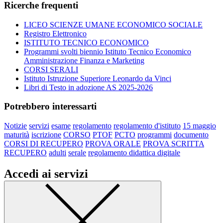
Ricerche frequenti
LICEO SCIENZE UMANE ECONOMICO SOCIALE
Registro Elettronico
ISTITUTO TECNICO ECONOMICO
Programmi svolti biennio Istituto Tecnico Economico
Amministrazione Finanza e Marketing
CORSI SERALI
Istituto Istruzione Superiore Leonardo da Vinci
Libri di Testo in adozione AS 2025-2026
Potrebbero interessarti
Notizie
servizi
esame
regolamento
regolamento d'istituto
15 maggio
maturità
iscrizione
CORSO
PTOF
PCTO
programmi
documento
CORSI DI RECUPERO
PROVA ORALE
PROVA SCRITTA
RECUPERO
adulti
serale
regolamento didattica digitale
Accedi ai servizi