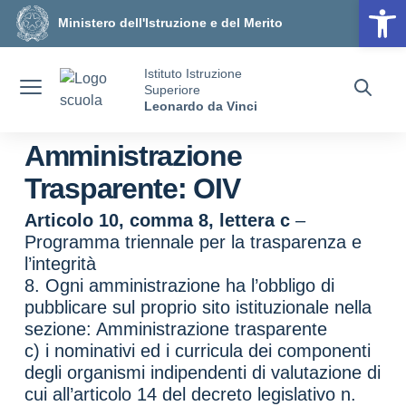
Op
Vai ai contenuti
Vai al menu di navigazione
Vai al footer
Ministero dell'Istruzione e del Merito
Istituto Istruzione
Superiore
Leonardo da Vinci
Amministrazione
Trasparente:
OIV
Articolo 10, comma 8, lettera c
–
Programma triennale per la trasparenza e
l’integrità
8. Ogni amministrazione ha l’obbligo di
pubblicare sul proprio sito istituzionale nella
sezione: Amministrazione trasparente
c) i nominativi ed i curricula dei componenti
degli organismi indipendenti di valutazione di
cui all’articolo 14 del decreto legislativo n.